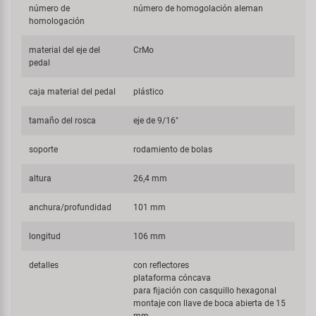
número de
número de homogolación aleman
homologación
material del eje del
CrMo
pedal
caja material del pedal
plástico
tamaño del rosca
eje de 9/16"
soporte
rodamiento de bolas
altura
26,4 mm
anchura/profundidad
101 mm
longitud
106 mm
detalles
con reflectores
plataforma cóncava
para fijación con casquillo hexagonal
montaje con llave de boca abierta de 15
mm