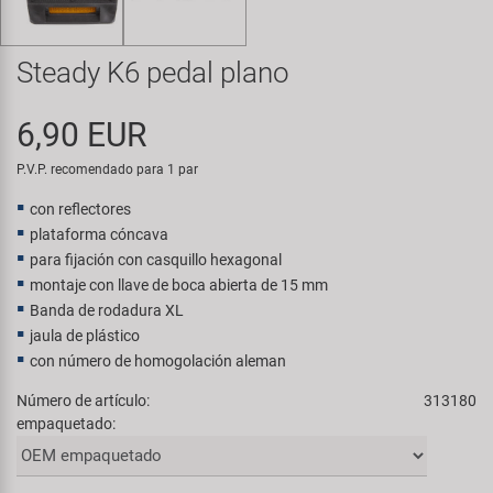
Transporte y Aparcamiento
Super B
Steady K6 pedal plano
Trail-Gator
6,90 EUR
Velo
P.V.P. recomendado para 1 par
Todas las marcas
con reflectores
plataforma cóncava
para fijación con casquillo hexagonal
montaje con llave de boca abierta de 15 mm
Banda de rodadura XL
jaula de plástico
con número de homogolación aleman
Número de artículo:
313180
empaquetado: