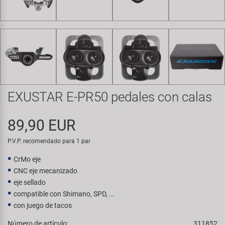
Transporte y Aparcamiento
Super B
Trail-Gator
Velo
Todas las marcas
EXUSTAR E-PR50 pedales con calas
89,90 EUR
P.V.P. recomendado para 1 par
CrMo eje
CNC eje mecanizado
eje sellado
compatible con Shimano, SPD, ...
con juego de tacos
Número de artículo:
311852