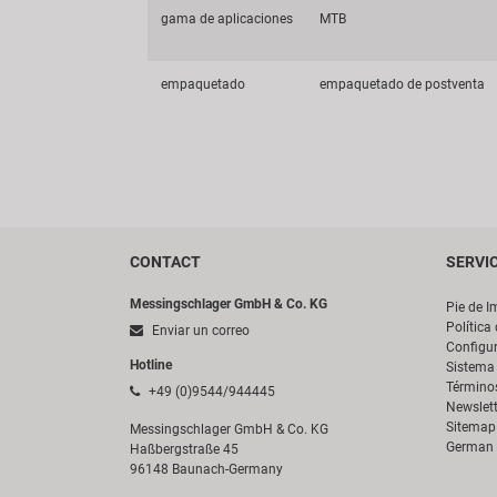
gama de aplicaciones
MTB
empaquetado
empaquetado de postventa
CONTACT
SERVI
Messingschlager GmbH & Co. KG
Pie de I
Política
Enviar un correo
Configur
Hotline
Sistema 
Término
+49 (0)9544/944445
Newslett
Sitemap
Messingschlager GmbH & Co. KG
German 
Haßbergstraße 45
96148 Baunach-Germany