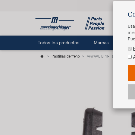
Co
Usa
mie
Pue
Todos los productos
Marcas
E
Pastillas de freno
M-WAVE BPR-T zapata de fre