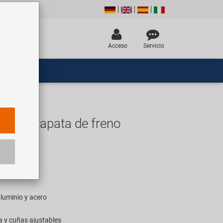
Acceso
Servicio
PR-T zapata de freno
R
ara 1 par
aluminio y acero
ca y cuñas ajustables