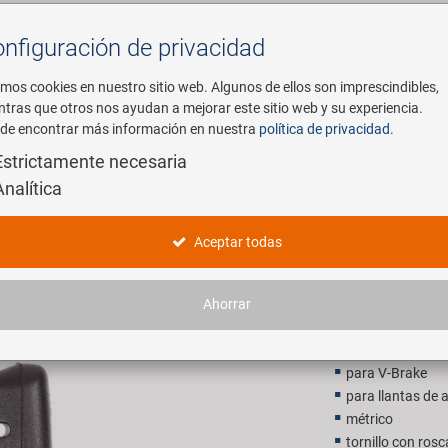
nfiguración de privacidad
Buscar
mos cookies en nuestro sitio web. Algunos de ellos son imprescindibles,
ntras que otros nos ayudan a mejorar este sitio web y su experiencia.
de encontrar más información en nuestra
política de privacidad
.
mpresa
E-Mobility
Servicio
Estrictamente necesaria
Analítica
no
M-WAVE B
Aceptar todas
2,90 EU
Ahorrar
P.V.P. recomendado p
para V-Brake
para llantas de 
métrico
tornillo con ros