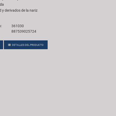
ada
 y derivados de la nariz
o:
361030
887539025724
DETALLES DEL PRODUCTO