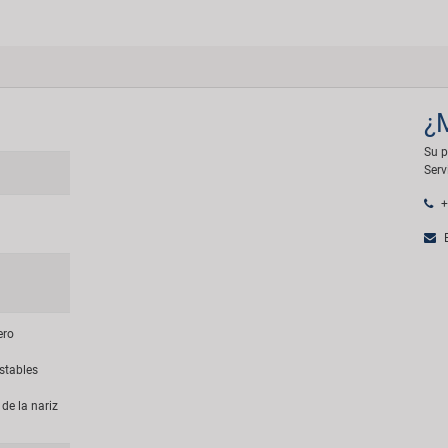
¿
Su p
Serv
+
E
ero
ustables
de la nariz