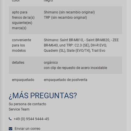
color
negro
apto para
Shimano (sin recambio original)
frenos de la(s)
TRP (sin recambio original)
siguiente(es)
marca(s)
conveniente
Shimano: Saint BR-M810, - Saint BR-M820, - ZEE
para los
BR-M640, und TRP: C2.3 (SE), DH-R EVO,
modelos
Quadiem (SL), Slate (EVO/T4), Trail Evo
detalles
orgánico
con clip de repuesto de acero inoxidable
empaquetado
empaquetado de postventa
¿MÁS PREGUNTAS?
Su persona de contacto
Service Team
+49 (0) 9544 9444--45
Enviar un correo