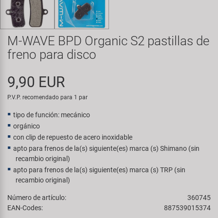
Transporte y Aparcamiento
Super B
Trail-Gator
M-WAVE BPD Organic S2 pastillas de
freno para disco
Velo
9,90 EUR
Todas las marcas
P.V.P. recomendado para 1 par
tipo de función: mecánico
orgánico
con clip de repuesto de acero inoxidable
apto para frenos de la(s) siguiente(es) marca (s) Shimano (sin
recambio original)
apto para frenos de la(s) siguiente(es) marca (s) TRP (sin
recambio original)
Número de artículo:
360745
EAN-Codes:
887539015374