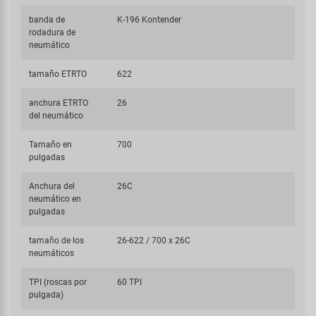
banda de
K-196 Kontender
rodadura de
neumático
tamaño ETRTO
622
anchura ETRTO
26
del neumático
Tamaño en
700
pulgadas
Anchura del
26C
neumático en
pulgadas
tamaño de los
26-622 / 700 x 26C
neumáticos
TPI (roscas por
60 TPI
pulgada)