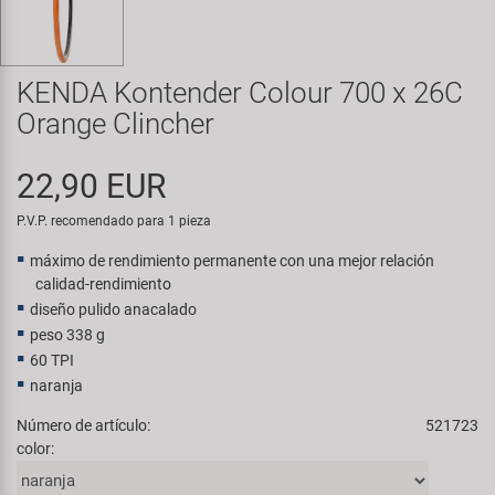
Transporte y Aparcamiento
Super B
Trail-Gator
KENDA Kontender Colour 700 x 26C
Orange Clincher
Velo
22,90 EUR
Todas las marcas
P.V.P. recomendado para 1 pieza
máximo de rendimiento permanente con una mejor relación
calidad-rendimiento
diseño pulido anacalado
peso 338 g
60 TPI
naranja
Número de artículo:
521723
color: