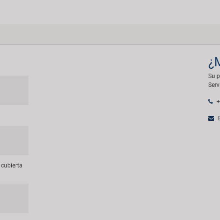
¿
Su p
Serv
+
E
cubierta