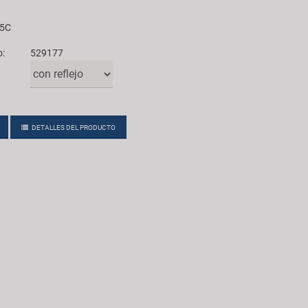
45C
o:
529177
DETALLES DEL PRODUCTO