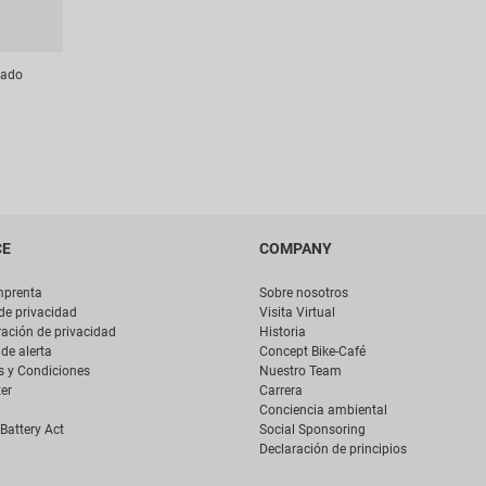
tado
CE
COMPANY
mprenta
Sobre nosotros
 de privacidad
Visita Virtual
ación de privacidad
Historia
de alerta
Concept Bike-Café
s y Condiciones
Nuestro Team
er
Carrera
Conciencia ambiental
Battery Act
Social Sponsoring
Declaración de principios