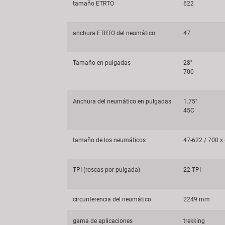
tamaño ETRTO
622
anchura ETRTO del neumático
47
Tamaño en pulgadas
28"
700
Anchura del neumático en pulgadas
1.75"
45C
tamaño de los neumáticos
47-622 / 700 x
TPI (roscas por pulgada)
22 TPI
circunferencia del neumático
2249 mm
gama de aplicaciones
trekking