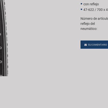
con reflejo
47-622 / 700 x 
Número de artícul
reflejo del
neumático:
SU COMENTARIO