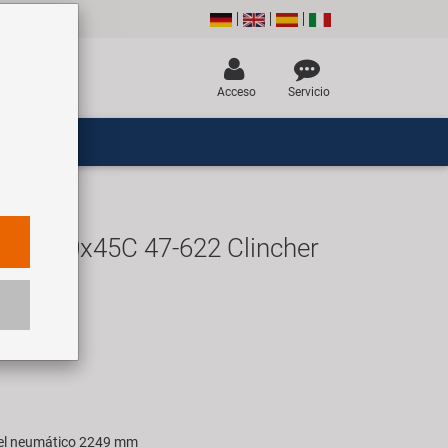
Acceso
Servicio
an 700x45C 47-622 Clincher
UR
ara 1 pieza
del neumático 2249 mm