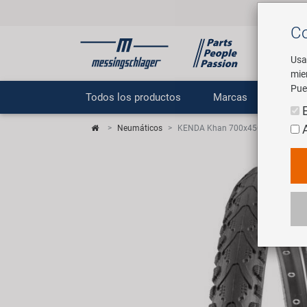
Co
Usa
mie
Pue
Todos los productos
Marcas
E
Neumáticos
KENDA Khan 700x45C 47-622 Clin