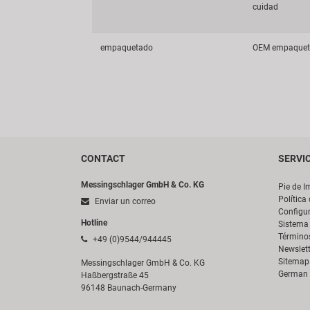
cuidad
empaquetado
OEM empaque
CONTACT
SERVI
Messingschlager GmbH & Co. KG
Pie de I
Política
Enviar un correo
Configur
Hotline
Sistema 
Término
+49 (0)9544/944445
Newslett
Sitemap
Messingschlager GmbH & Co. KG
German 
Haßbergstraße 45
96148 Baunach-Germany