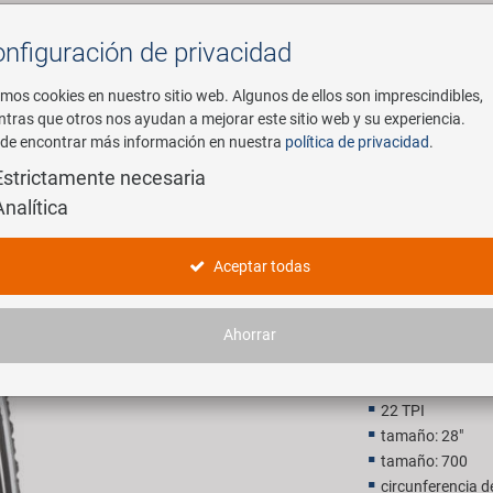
nfiguración de privacidad
Buscar
mos cookies en nuestro sitio web. Algunos de ellos son imprescindibles,
ntras que otros nos ayudan a mejorar este sitio web y su experiencia.
de encontrar más información en nuestra
política de privacidad
.
mpresa
E-Mobility
Servicio
Estrictamente necesaria
Analítica
cher
KENDA Kh
Aceptar todas
17,90 E
Ahorrar
P.V.P. recomendado p
22 TPI
tamaño: 28"
tamaño: 700
circunferencia 