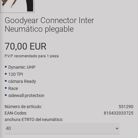
Transporte y Aparcamiento
Super B
Goodyear Connector Inter
Trail-Gator
Neumático plegable
Velo
70,00 EUR
Todas las marcas
P.V.P. recomendado para 1 pieza
Dynamic: UHP
120 TPI
cámara Ready
Race
sidewall protection
Número de artículo:
551290
EAN-Codes:
810432033725
anchura ETRTO del neumático: