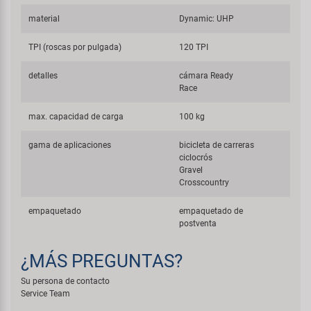
material
Dynamic: UHP
TPI (roscas por pulgada)
120 TPI
detalles
cámara Ready
Race
max. capacidad de carga
100 kg
gama de aplicaciones
bicicleta de carreras
ciclocrós
Gravel
Crosscountry
empaquetado
empaquetado de
postventa
¿MÁS PREGUNTAS?
Su persona de contacto
Service Team