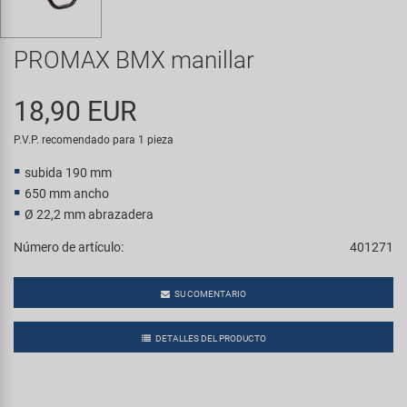
Transporte y Aparcamiento
Super B
PROMAX BMX manillar
Trail-Gator
18,90 EUR
Velo
P.V.P. recomendado para 1 pieza
Todas las marcas
subida 190 mm
650 mm ancho
Ø 22,2 mm abrazadera
Número de artículo:
401271
SU COMENTARIO
DETALLES DEL PRODUCTO