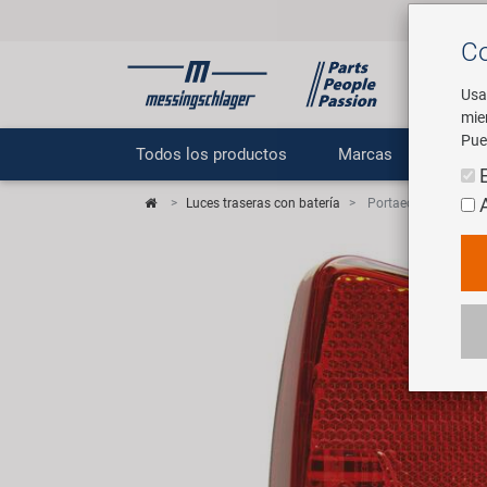
Co
Usa
mie
Pue
Todos los productos
Marcas
E
Luces traseras con batería
Portaequipajes de ba