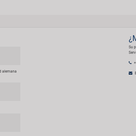
¿
Su p
Serv
+
ad alemana
E