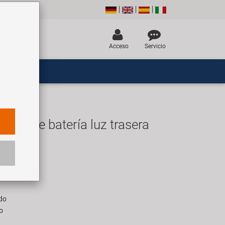
Acceso
Servicio
ajes de batería luz trasera
R
ara 1 pieza
ado
o