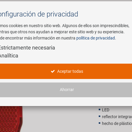
nfiguración de privacidad
Buscar
mos cookies en nuestro sitio web. Algunos de ellos son imprescindibles,
ntras que otros nos ayudan a mejorar este sitio web y su experiencia.
de encontrar más información en nuestra
política de privacidad
.
mpresa
E-Mobility
Servicio
Estrictamente necesaria
Analítica
tería luz trasera
Portaequip
Aceptar todas
4,90 EU
Ahorrar
P.V.P. recomendado p
LED
reflector integr
hecho de plástic