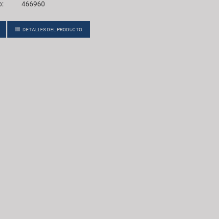
o:
466960
DETALLES DEL PRODUCTO