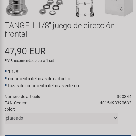
Transporte y Aparcamiento
Super B
Trail-Gator
TANGE 1 1/8" juego de dirección
frontal
Velo
47,90 EUR
Todas las marcas
P.V.P. recomendado para 1 set
1 1/8"
rodamiento de bolas de cartucho
tazas de rodamiento de bolas externo
Número de artículo:
390344
EAN-Codes:
4015493390633
color: