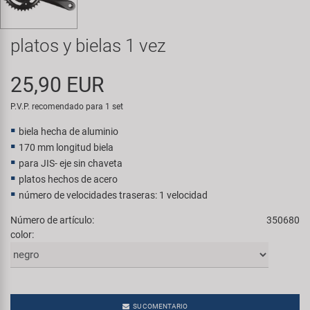
Transporte y Aparcamiento
Super B
platos y bielas 1 vez
Trail-Gator
25,90 EUR
Velo
P.V.P. recomendado para 1 set
Todas las marcas
biela hecha de aluminio
170 mm longitud biela
para JIS- eje sin chaveta
platos hechos de acero
número de velocidades traseras: 1 velocidad
Número de artículo:
350680
color:
SU COMENTARIO