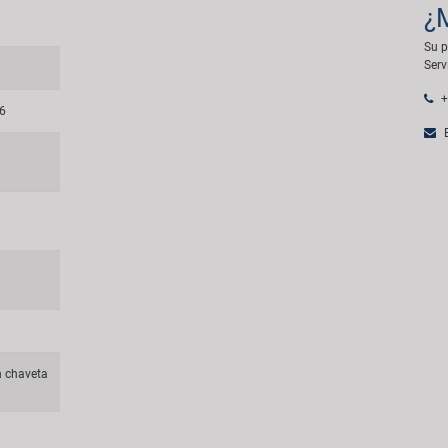
¿
Su p
Serv
+
46
E
in chaveta