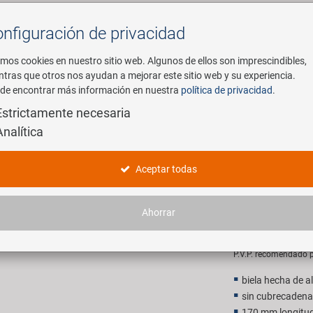
nfiguración de privacidad
Buscar
mos cookies en nuestro sitio web. Algunos de ellos son imprescindibles,
ntras que otros nos ayudan a mejorar este sitio web y su experiencia.
de encontrar más información en nuestra
política de privacidad
.
mpresa
E-Mobility
Servicio
Estrictamente necesaria
Analítica
46 platos y bielas 1 vez
M-WAVE 33 
Aceptar todas
bielas 1 v
Ahorrar
25,90 E
P.V.P. recomendado p
biela hecha de a
sin cubrecadena
170 mm longitud