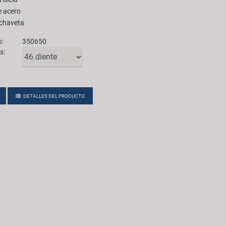
e acero
 chaveta
o:
350650
s:
DETALLES DEL PRODUCTO