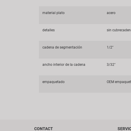
material plato
acero
detalles
sin cubrecade
cadena de segmentación
1/2"
ancho interior de la cadena
3/32"
empaquetado
OEM empaque
CONTACT
SERVI