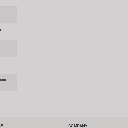
na
tado
CE
COMPANY