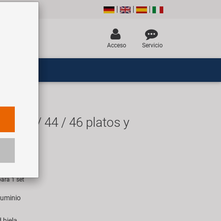
Acceso
Servicio
/ 38 / 44 / 46 platos y
ez
UR
ara 1 set
luminio
 biela