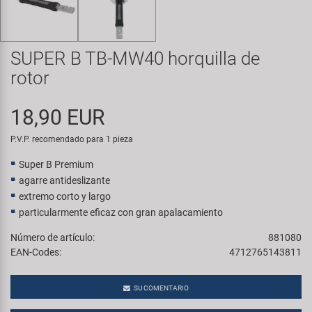
Transporte y Aparcamiento
Super B
Trail-Gator
SUPER B TB-MW40 horquilla de
rotor
Velo
18,90 EUR
Todas las marcas
P.V.P. recomendado para 1 pieza
Super B Premium
agarre antideslizante
extremo corto y largo
particularmente eficaz con gran apalacamiento
Número de artículo:
881080
EAN-Codes:
4712765143811
SU COMENTARIO