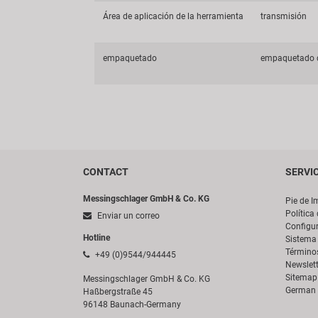
Área de aplicación de la herramienta
transmisión
empaquetado
empaquetado d
CONTACT
SERVI
Messingschlager GmbH & Co. KG
Pie de I
Política
Enviar un correo
Configur
Hotline
Sistema 
Término
+49 (0)9544/944445
Newslett
Sitemap
Messingschlager GmbH & Co. KG
German 
Haßbergstraße 45
96148 Baunach-Germany