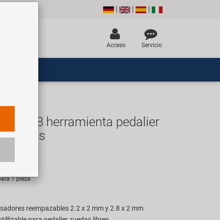
Acceso
Servicio
B-8018 herramienta pedalier
 traseros
R
ara 1 pieza
sadores reempazables 2.2 x 2 mm y 2.8 x 2 mm
illizable para pedalier, ruedas libres