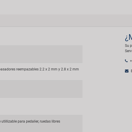
¿
Su p
Serv
+
pasadores reempazables 2.2 x 2 mm y 2.8 x 2 mm
E
utillizable para pedalier, ruedas libres