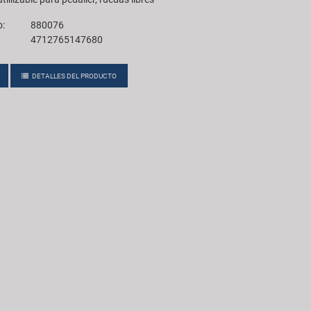
o:
880076
4712765147680
DETALLES DEL PRODUCTO