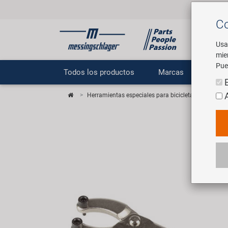
Co
Usa
mie
Pue
Todos los productos
Marcas
E
Herramientas especiales para bicicletas
SUPER B