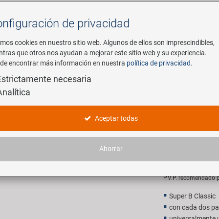
nfiguración de privacidad
Buscar
mos cookies en nuestro sitio web. Algunos de ellos son imprescindibles,
ntras que otros nos ayudan a mejorar este sitio web y su experiencia.
de encontrar más información en nuestra
política de privacidad
.
mpresa
E-Mobility
Servicio
Estrictamente necesaria
Analítica
 TB-8018 herramienta pedalier y piñones traseros
SUPER B T
Aceptar todas
y piñones
Ahorrar
9,90 EU
P.V.P. recomendado p
Super B Classic
con cada dos pa
universalmente ut