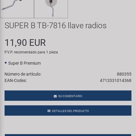
Transporte y Aparcamiento
Super B
Trail-Gator
SUPER B TB-7816 llave radios
Velo
11,90 EUR
P.V.P. recomendado para 1 pieza
Todas las marcas
Super B Premium
Número de artículo:
880355
EAN-Codes:
4713331014368
SU COMENTARIO
DETALLES DEL PRODUCTO