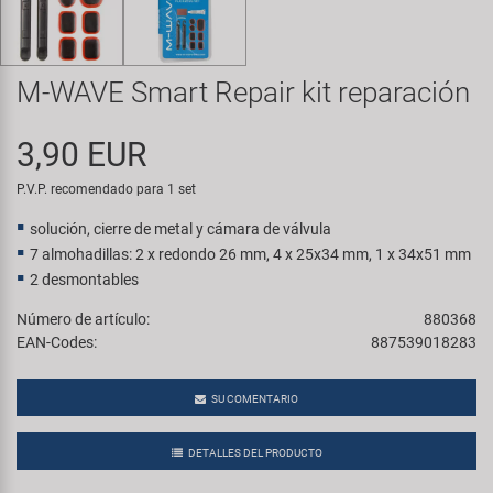
Transporte y Aparcamiento
Super B
Trail-Gator
M-WAVE Smart Repair kit reparación
Velo
3,90 EUR
P.V.P. recomendado para 1 set
Todas las marcas
solución, cierre de metal y cámara de válvula
7 almohadillas: 2 x redondo 26 mm, 4 x 25x34 mm, 1 x 34x51 mm
2 desmontables
Número de artículo:
880368
EAN-Codes:
887539018283
SU COMENTARIO
DETALLES DEL PRODUCTO