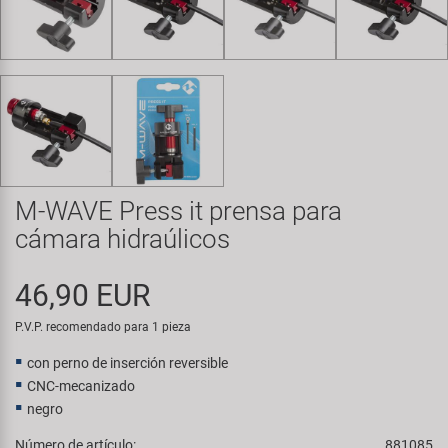
Transporte y Aparcamiento
Super B
Trail-Gator
Velo
Todas las marcas
M-WAVE Press it prensa para
cámara hidraúlicos
46,90 EUR
P.V.P. recomendado para 1 pieza
con perno de inserción reversible
CNC-mecanizado
negro
Número de artículo:
881085