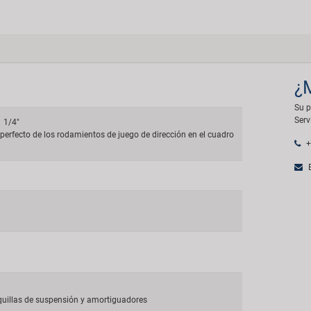
¿
Su p
Serv
1 1/4"
 perfecto de los rodamientos de juego de dirección en el cuadro
+
E
rquillas de suspensión y amortiguadores