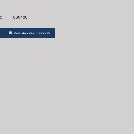
o:
880480
DETALLES DEL PRODUCTO