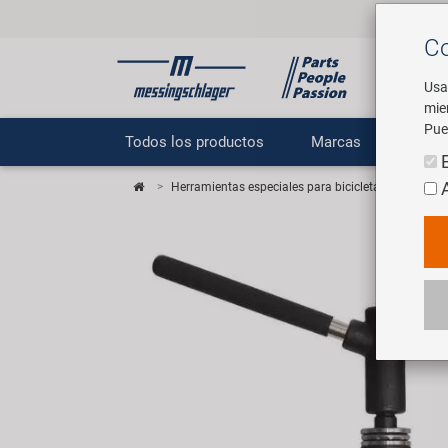
Co
Usa
mie
Pue
Todos los productos
Marcas
E
Herramientas especiales para bicicletas
M-WAVE