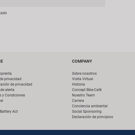
tado
CE
COMPANY
mprenta
Sobre nosotros
 de privacidad
Visita Virtual
ación de privacidad
Historia
de alerta
Concept Bike-Café
s y Condiciones
Nuestro Team
er
Carrera
Conciencia ambiental
Battery Act
Social Sponsoring
Declaración de principios