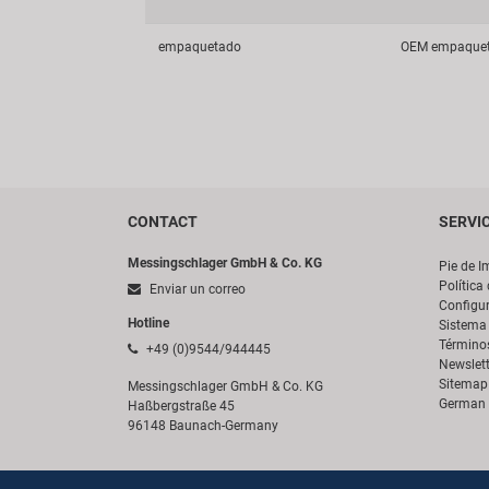
empaquetado
OEM empaque
CONTACT
SERVI
Messingschlager GmbH & Co. KG
Pie de I
Política
Enviar un correo
Configur
Hotline
Sistema 
Término
+49 (0)9544/944445
Newslett
Sitemap
Messingschlager GmbH & Co. KG
German 
Haßbergstraße 45
96148 Baunach-Germany