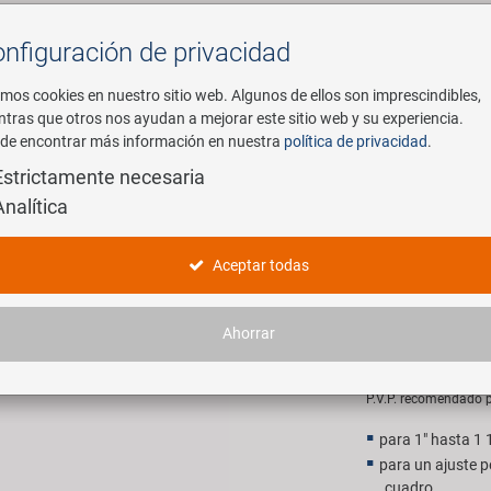
nfiguración de privacidad
Buscar
mos cookies en nuestro sitio web. Algunos de ellos son imprescindibles,
ntras que otros nos ayudan a mejorar este sitio web y su experiencia.
de encontrar más información en nuestra
política de privacidad
.
mpresa
E-Mobility
Servicio
Estrictamente necesaria
Analítica
 Cup herramienta de montaje juego de dirección
M-WAVE C
Aceptar todas
juego de d
Ahorrar
129,00 
P.V.P. recomendado p
para 1" hasta 1 
para un ajuste p
cuadro