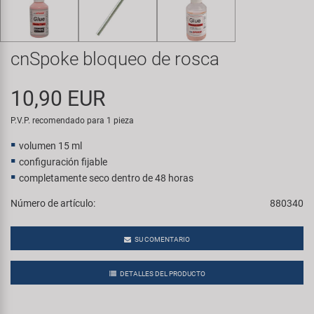
Transporte y Aparcamiento
Super B
Trail-Gator
cnSpoke bloqueo de rosca
Velo
10,90 EUR
P.V.P. recomendado para 1 pieza
Todas las marcas
volumen 15 ml
configuración fijable
completamente seco dentro de 48 horas
Número de artículo:
880340
SU COMENTARIO
DETALLES DEL PRODUCTO