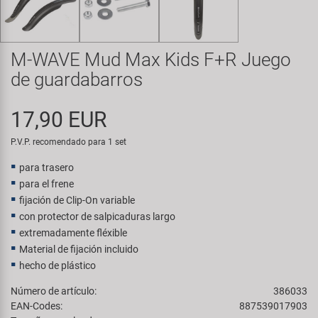
Transporte y Aparcamiento
Super B
Trail-Gator
M-WAVE Mud Max Kids F+R Juego
de guardabarros
Velo
17,90 EUR
Todas las marcas
P.V.P. recomendado para 1 set
para trasero
para el frene
fijación de Clip-On variable
con protector de salpicaduras largo
extremadamente fléxible
Material de fijación incluido
hecho de plástico
Número de artículo:
386033
EAN-Codes:
887539017903