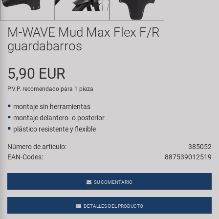
Transporte y Aparcamiento
Super B
M-WAVE Mud Max Flex F/R
Trail-Gator
guardabarros
Velo
5,90 EUR
Todas las marcas
P.V.P. recomendado para 1 pieza
montaje sin herramientas
montaje delantero- o posterior
plástico resistente y flexible
Número de artículo:
385052
EAN-Codes:
887539012519
SU COMENTARIO
DETALLES DEL PRODUCTO