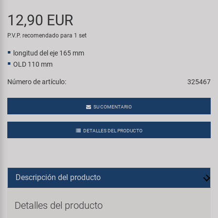
Transporte y Aparcamiento
Super B
12,90 EUR
Trail-Gator
P.V.P. recomendado para 1 set
longitud del eje 165 mm
Velo
OLD 110 mm
Número de artículo:
325467
Todas las marcas
SU COMENTARIO
DETALLES DEL PRODUCTO
Descripción del producto
Detalles del producto