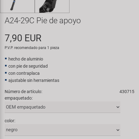
Transporte y Aparcamiento
Super B
A24-29C Pie de apoyo
Trail-Gator
7,90 EUR
Velo
P.V.P. recomendado para 1 pieza
Todas las marcas
hecho de aluminio
con pie de seguridad
con contraplaca
ajustable sin herramientas
Número de artículo:
430715
empaquetado:
color: