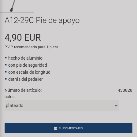
Transporte y Aparcamiento
Super B
A12-29C Pie de apoyo
Trail-Gator
4,90 EUR
Velo
P.V.P. recomendado para 1 pieza
Todas las marcas
hecho de aluminio
con pie de seguridad
con escala de longitud
detrás del pedalier
Número de artículo:
430828
color:
SU COMENTARIO