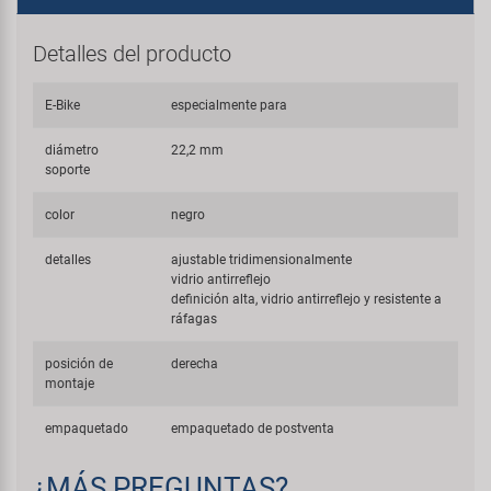
Detalles del producto
E-Bike
especialmente para
diámetro
22,2 mm
soporte
color
negro
detalles
ajustable tridimensionalmente
vidrio antirreflejo
definición alta, vidrio antirreflejo y resistente a
ráfagas
posición de
derecha
montaje
empaquetado
empaquetado de postventa
¿MÁS PREGUNTAS?