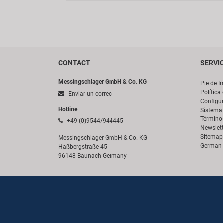
CONTACT
SERVI
Messingschlager GmbH & Co. KG
Pie de I
Política
Enviar un correo
Configur
Hotline
Sistema 
Término
+49 (0)9544/944445
Newslett
Sitemap
Messingschlager GmbH & Co. KG
German 
Haßbergstraße 45
96148 Baunach-Germany