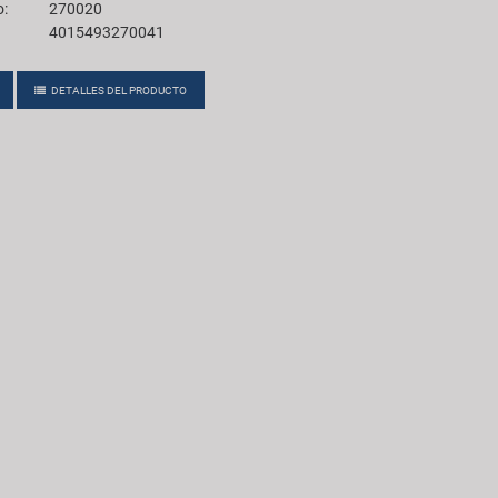
o:
270020
4015493270041
DETALLES DEL PRODUCTO