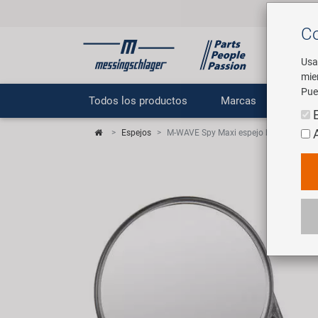
Co
Usa
mie
Pue
Todos los productos
Marcas
E
Espejos
M-WAVE Spy Maxi espejo bicicleta