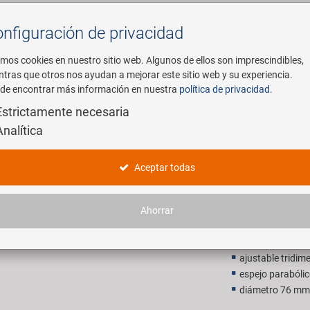
nfiguración de privacidad
Buscar
mos cookies en nuestro sitio web. Algunos de ellos son imprescindibles,
ntras que otros nos ayudan a mejorar este sitio web y su experiencia.
de encontrar más información en nuestra
política de privacidad
.
mpresa
E-Mobility
Servicio
Estrictamente necesaria
Analítica
M-WAVE Sp
Aceptar todas
7,90 EU
Ahorrar
P.V.P. recomendado p
ajustable tridi
espejo parabóli
diámetro 76 mm