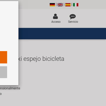
Acceso
Servicio
y Maxi espejo bicicleta
R
ara 1 pieza
mensionalmente
co