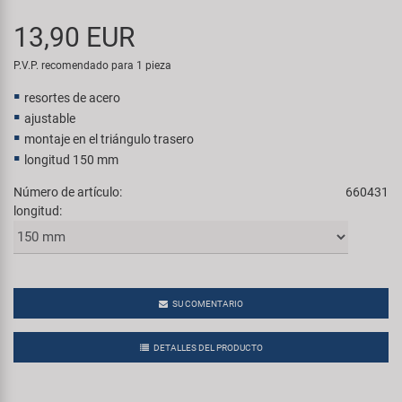
Transporte y Aparcamiento
Super B
13,90 EUR
Trail-Gator
P.V.P. recomendado para 1 pieza
resortes de acero
Velo
ajustable
montaje en el triángulo trasero
Todas las marcas
longitud 150 mm
Número de artículo:
660431
longitud:
SU COMENTARIO
DETALLES DEL PRODUCTO