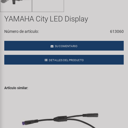
Transporte y Aparcamiento
Super B
YAMAHA City LED Display
Trail-Gator
Número de artículo:
613060
Velo
SU COMENTARIO
Todas las marcas
DETALLES DEL PRODUCTO
Artículo similar: