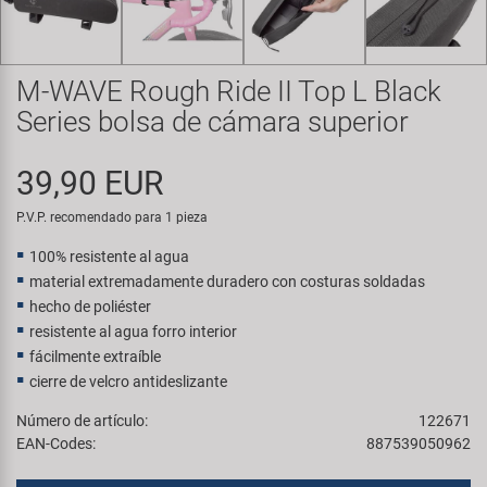
Transporte y Aparcamiento
Super B
Trail-Gator
M-WAVE Rough Ride II Top L Black
Series bolsa de cámara superior
Velo
39,90 EUR
Todas las marcas
P.V.P. recomendado para 1 pieza
100% resistente al agua
material extremadamente duradero con costuras soldadas
hecho de poliéster
resistente al agua forro interior
fácilmente extraíble
cierre de velcro antideslizante
Número de artículo:
122671
EAN-Codes:
887539050962