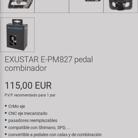
Transporte y Aparcamiento
Super B
Trail-Gator
Velo
Todas las marcas
EXUSTAR E-PM827 pedal
combinador
115,00 EUR
P.V.P. recomendado para 1 par
CrMo eje
CNC eje mecanizado
pasadores reemplazables
compatible con Shimano, SPD, ...
convertible a pedales con calas y de combinación