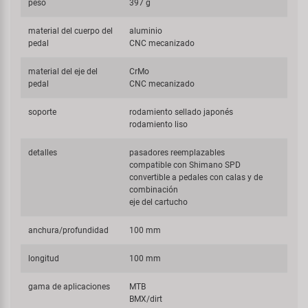
peso
397 g
material del cuerpo del
aluminio
pedal
CNC mecanizado
material del eje del
CrMo
pedal
CNC mecanizado
soporte
rodamiento sellado japonés
rodamiento liso
detalles
pasadores reemplazables
compatible con Shimano SPD
convertible a pedales con calas y de
combinación
eje del cartucho
anchura/profundidad
100 mm
longitud
100 mm
gama de aplicaciones
MTB
BMX/dirt