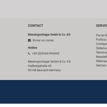
CONTACT
SERVI
Messingschlager GmbH & Co. KG
Pie de I
Política
Enviar un correo
Configur
Hotline
Sistema 
Término
+49 (0)9544/944445
Newslett
Sitemap
Messingschlager GmbH & Co. KG
German 
Haßbergstraße 45
96148 Baunach-Germany