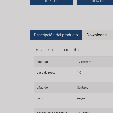
DETALLES
DETALLES
Descripción del producto
Downloads
Detalles del producto
longitud
171mm mm
paso de rosca
1,0 mm
añadido
Syntace
color
negro