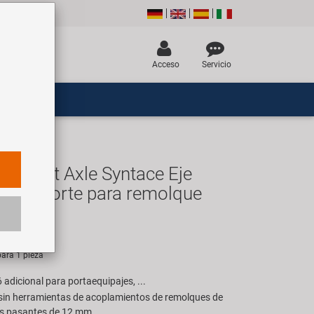
Acceso
Servicio
alwart Axle Syntace Eje
on soporte para remolque
UR
ara 1 pieza
 adicional para portaequipajes, ...
 sin herramientas de acoplamientos de remolques de
jes pasantes de 12 mm