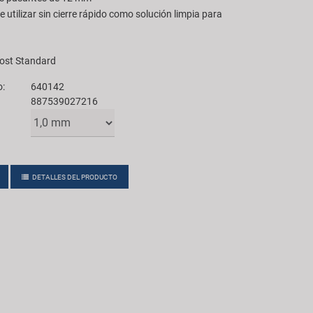
 utilizar sin cierre rápido como solución limpia para
st Standard
o:
640142
887539027216
DETALLES DEL PRODUCTO