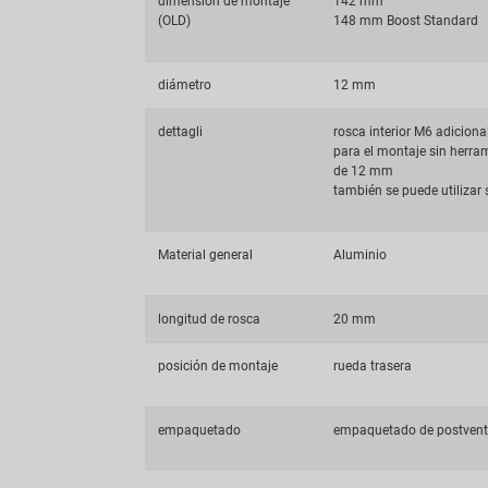
dimensión de montaje
142 mm
(OLD)
148 mm Boost Standard
diámetro
12 mm
dettagli
rosca interior M6 adicional
para el montaje sin herra
de 12 mm
también se puede utilizar 
Material general
Aluminio
longitud de rosca
20 mm
posición de montaje
rueda trasera
empaquetado
empaquetado de postven