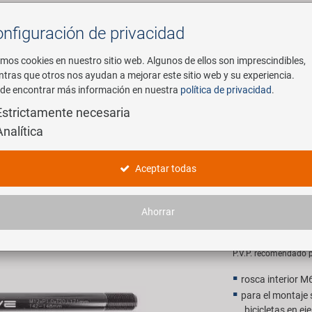
nfiguración de privacidad
Buscar
mos cookies en nuestro sitio web. Algunos de ellos son imprescindibles,
ntras que otros nos ayudan a mejorar este sitio web y su experiencia.
de encontrar más información en nuestra
política de privacidad
.
mpresa
E-Mobility
Servicio
Estrictamente necesaria
Analítica
 Axle Syntace Eje pasante con soporte para remolque
M-WAVE St
Aceptar todas
pasante c
Ahorrar
44,90 E
P.V.P. recomendado p
rosca interior M6
para el montaje
bicicletas en e