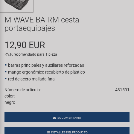
Transporte y Aparcamiento
Super B
M-WAVE BA-RM cesta
Trail-Gator
portaequipajes
Velo
12,90 EUR
Todas las marcas
P.V.P. recomendado para 1 pieza
barras principales y auxiliares reforzadas
mango ergonómico recubierto de plástico
red de acero mallada fina
Número de artículo:
431591
color:
negro
SU COMENTARIO
DETALLES DEL PRODUCTO