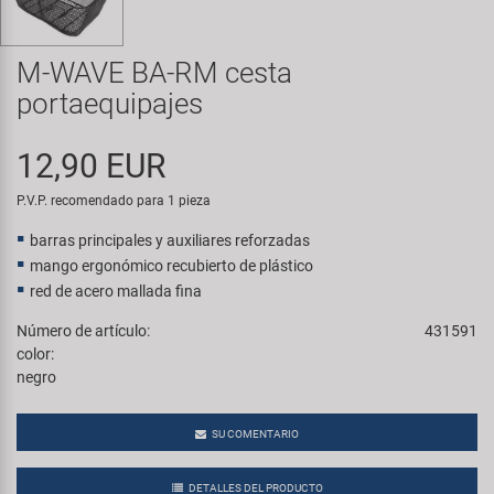
Transporte y Aparcamiento
Super B
M-WAVE BA-RM cesta
Trail-Gator
portaequipajes
Velo
12,90 EUR
Todas las marcas
P.V.P. recomendado para 1 pieza
barras principales y auxiliares reforzadas
mango ergonómico recubierto de plástico
red de acero mallada fina
Número de artículo:
431591
color:
negro
SU COMENTARIO
DETALLES DEL PRODUCTO