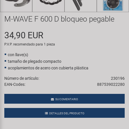
Transporte y Aparcamiento
Super B
M-WAVE F 600 D bloqueo pegable
Trail-Gator
34,90 EUR
Velo
P.V.P. recomendado para 1 pieza
Todas las marcas
con llave(s)
tamaño de plegado compacto
acoplamientos de acero con cubierta plástica
Número de artículo:
230196
EAN-Codes:
887539022280
SU COMENTARIO
DETALLES DEL PRODUCTO