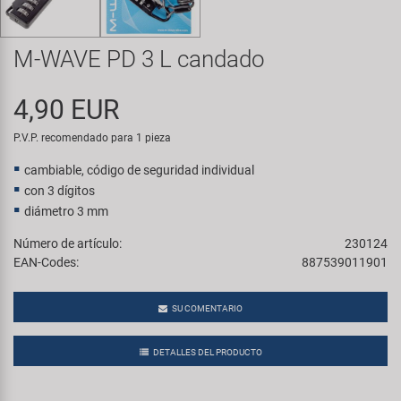
Transporte y Aparcamiento
Super B
M-WAVE PD 3 L candado
Trail-Gator
4,90 EUR
Velo
P.V.P. recomendado para 1 pieza
Todas las marcas
cambiable, código de seguridad individual
con 3 dígitos
diámetro 3 mm
Número de artículo:
230124
EAN-Codes:
887539011901
SU COMENTARIO
DETALLES DEL PRODUCTO