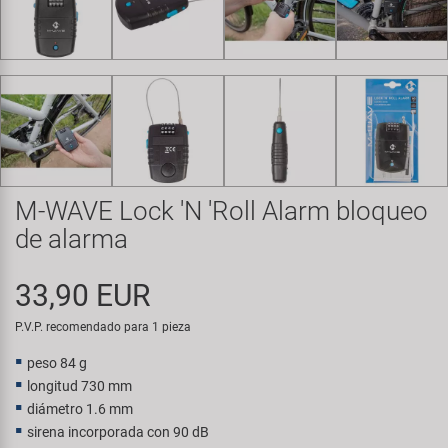
Transporte y Aparcamiento
Super B
Trail-Gator
Velo
Todas las marcas
M-WAVE Lock 'N 'Roll Alarm bloqueo
de alarma
33,90 EUR
P.V.P. recomendado para 1 pieza
peso 84 g
longitud 730 mm
diámetro 1.6 mm
sirena incorporada con 90 dB