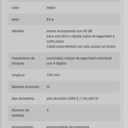
color
negro
peso
84 g
detalles
sirena incorporada con 90 dB
para una fácil y rápida copia de seguridad a
corto plazo
Cable autorretráctil con sólo pulsar un botón
mecanismo de
cambiable, código de seguridad individual
bloqueo
con 4 dígitos
longitud
730 mm
Baterías incluidas
Sí
tipo de batería
pila de botón LR44 (L1154, AG13)
Número de
4
baterías
empaquetado
empaquetado de postventa