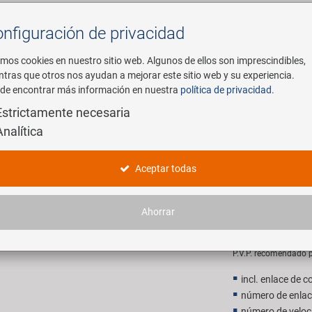
nfiguración de privacidad
Buscar
mos cookies en nuestro sitio web. Algunos de ellos son imprescindibles,
ntras que otros nos ayudan a mejorar este sitio web y su experiencia.
de encontrar más información en nuestra
política de privacidad
.
mpresa
E-Mobility
Servicio
Estrictamente necesaria
Analítica
locidad eje de la rueda cadena
VENTURA 1
Aceptar todas
velocidad 
Ahorrar
4,90 EU
P.V.P. recomendado p
incl. enlace de 
número de enla
número de veloci