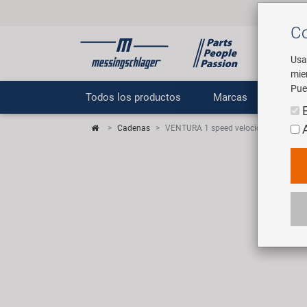
Co
Usa
mie
Pue
Todos los productos
Marcas
E
Cadenas
VENTURA 1 speed velocidad única / ve