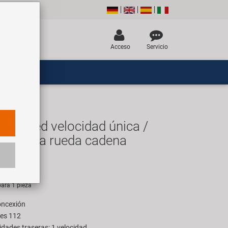
Acceso
Servicio
 speed velocidad única /
eje de la rueda cadena
R
ara 1 pieza
concexión
ces 112
dades traseras: 1 velocidad