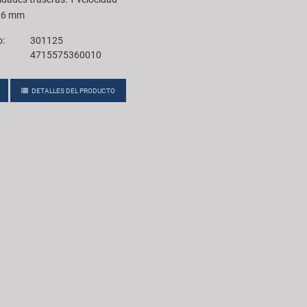
8,6 mm
o:
301125
4715575360010
DETALLES DEL PRODUCTO