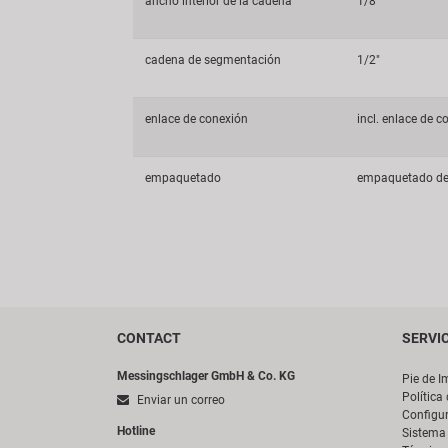
ancho interior de la cadena
1/8"
cadena de segmentación
1/2"
enlace de conexión
incl. enlace de 
empaquetado
empaquetado de
CONTACT
SERVI
Messingschlager GmbH & Co. KG
Pie de I
Política
Enviar un correo
Configur
Hotline
Sistema 