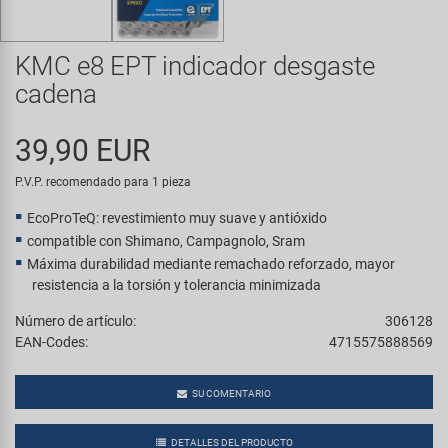
Transporte y Aparcamiento
Super B
KMC e8 EPT indicador desgaste
Trail-Gator
cadena
Velo
39,90 EUR
Todas las marcas
P.V.P. recomendado para 1 pieza
EcoProTeQ: revestimiento muy suave y antióxido
compatible con Shimano, Campagnolo, Sram
Máxima durabilidad mediante remachado reforzado, mayor
resistencia a la torsión y tolerancia minimizada
Número de artículo:
306128
EAN-Codes:
4715575888569
SU COMENTARIO
DETALLES DEL PRODUCTO