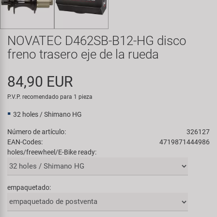
Transporte y Aparcamiento
Super B
Trail-Gator
NOVATEC D462SB-B12-HG disco
freno trasero eje de la rueda
Velo
84,90 EUR
Todas las marcas
P.V.P. recomendado para 1 pieza
32 holes / Shimano HG
Número de artículo:
326127
EAN-Codes:
4719871444986
holes/freewheel/E-Bike ready:
empaquetado: