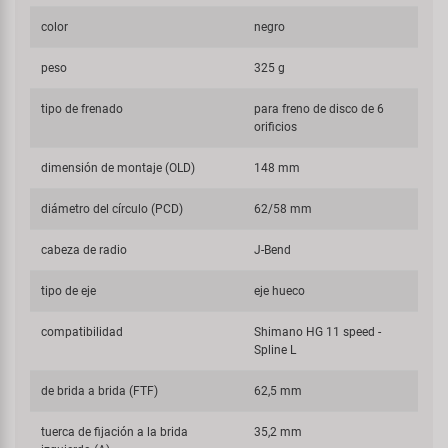
color
negro
peso
325 g
tipo de frenado
para freno de disco de 6
orificios
dimensión de montaje (OLD)
148 mm
diámetro del círculo (PCD)
62/58 mm
cabeza de radio
J-Bend
tipo de eje
eje hueco
compatibilidad
Shimano HG 11 speed -
Spline L
de brida a brida (FTF)
62,5 mm
tuerca de fijación a la brida
35,2 mm