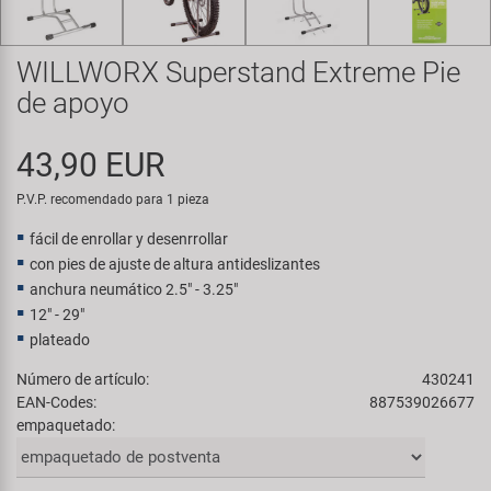
Transporte y Aparcamiento
Super B
WILLWORX Superstand Extreme Pie
Trail-Gator
de apoyo
Velo
43,90 EUR
Todas las marcas
P.V.P. recomendado para 1 pieza
fácil de enrollar y desenrrollar
con pies de ajuste de altura antideslizantes
anchura neumático 2.5" - 3.25"
12" - 29"
plateado
Número de artículo:
430241
EAN-Codes:
887539026677
empaquetado: