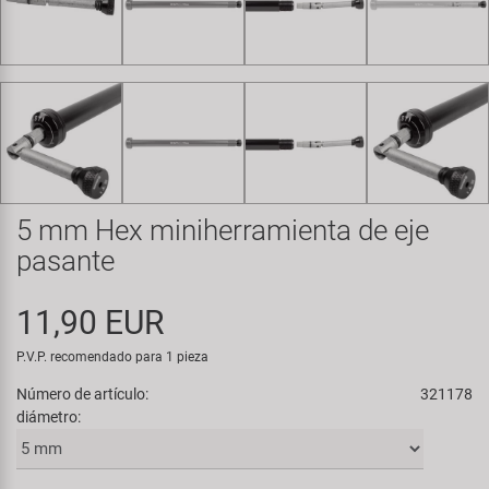
Transporte y Aparcamiento
Super B
Trail-Gator
Velo
Todas las marcas
5 mm Hex miniherramienta de eje
pasante
11,90 EUR
P.V.P. recomendado para 1 pieza
Número de artículo:
321178
diámetro: