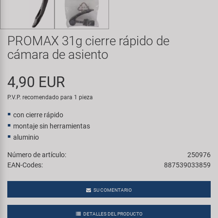
Transporte y Aparcamiento
Super B
Trail-Gator
PROMAX 31g cierre rápido de
cámara de asiento
Velo
4,90 EUR
Todas las marcas
P.V.P. recomendado para 1 pieza
con cierre rápido
montaje sin herramientas
aluminio
Número de artículo:
250976
EAN-Codes:
887539033859
SU COMENTARIO
DETALLES DEL PRODUCTO