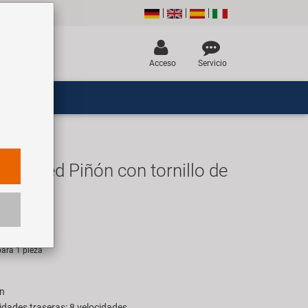
Acceso
Servicio
 speed Piñón con tornillo de
UR
ara 1 pieza
ón
idades traseras: 8 velocidades