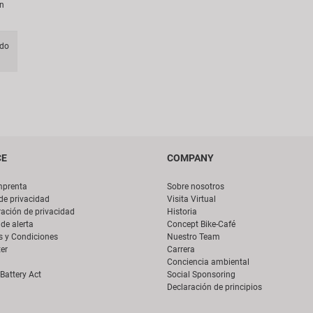
ón
do
CE
COMPANY
mprenta
Sobre nosotros
 de privacidad
Visita Virtual
ación de privacidad
Historia
de alerta
Concept Bike-Café
s y Condiciones
Nuestro Team
er
Carrera
Conciencia ambiental
Battery Act
Social Sponsoring
Declaración de principios