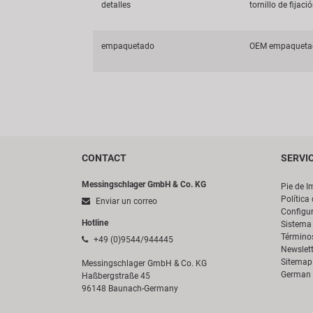
detalles
tornillo de fijaci
empaquetado
OEM empaqueta
CONTACT
SERVI
Messingschlager GmbH & Co. KG
Pie de I
Política
Enviar un correo
Configur
Hotline
Sistema 
Término
+49 (0)9544/944445
Newslett
Sitemap
Messingschlager GmbH & Co. KG
German 
Haßbergstraße 45
96148 Baunach-Germany