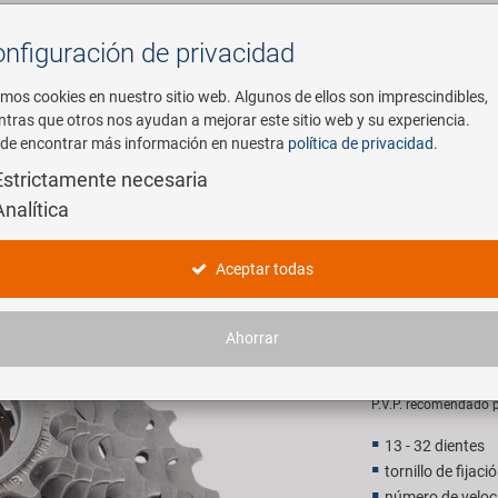
nfiguración de privacidad
Buscar
mos cookies en nuestro sitio web. Algunos de ellos son imprescindibles,
ntras que otros nos ayudan a mejorar este sitio web y su experiencia.
de encontrar más información en nuestra
política de privacidad
.
mpresa
E-Mobility
Servicio
Estrictamente necesaria
Analítica
nillo de fijación
VENTURA 8
Aceptar todas
fijación
Ahorrar
27,90 E
P.V.P. recomendado p
13 - 32 dientes
tornillo de fijaci
número de veloc